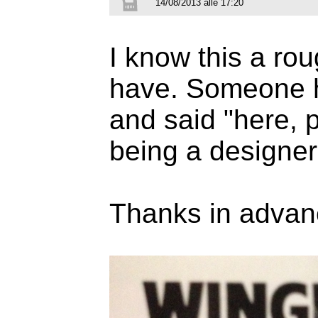
14/08/2013 alle 17:20
I know this a roug
have. Someone 
and said "here, p
being a designer.
Thanks in advan