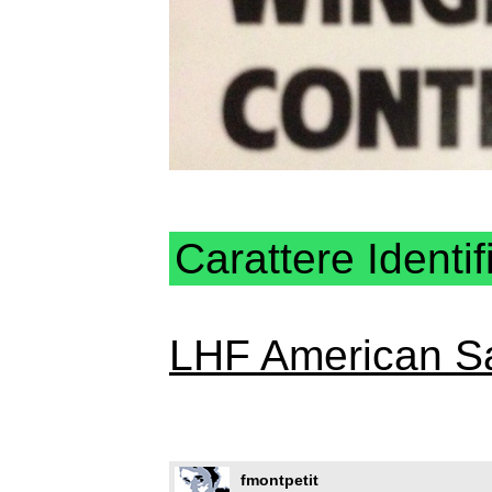
Carattere Identif
LHF American S
fmontpetit