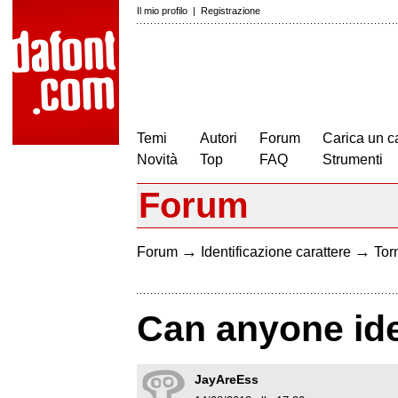
Il mio profilo
|
Registrazione
Temi
Autori
Forum
Carica un c
Novità
Top
FAQ
Strumenti
Forum
→
→
Forum
Identificazione carattere
Torn
Can anyone iden
JayAreEss