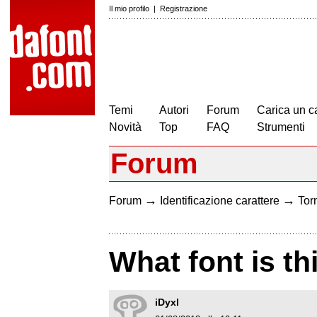
Il mio profilo
|
Registrazione
Temi
Autori
Forum
Carica un c
Novità
Top
FAQ
Strumenti
Forum
→
→
Forum
Identificazione carattere
Torn
What font is th
iDyxl