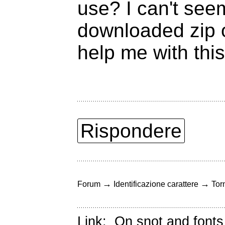
use? I can't seem
downloaded zip 
help me with thi
Rispondere
→
→
Forum
Identificazione carattere
Torn
Link:
On snot and fonts