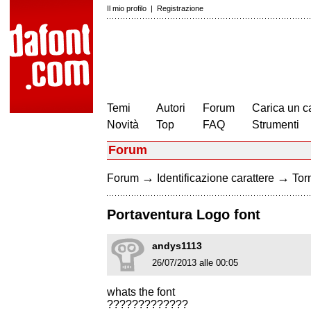
Il mio profilo
|
Registrazione
Temi
Autori
Forum
Carica un c
Novità
Top
FAQ
Strumenti
Forum
→
→
Forum
Identificazione carattere
Torn
Portaventura Logo font
andys1113
26/07/2013 alle 00:05
whats the font
?????????????