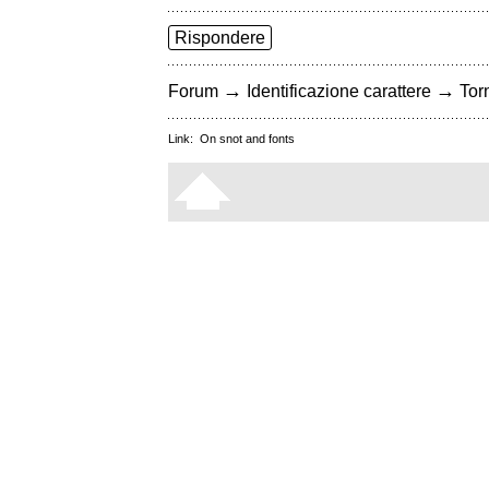
Rispondere
→
→
Forum
Identificazione carattere
Torn
Link:
On snot and fonts