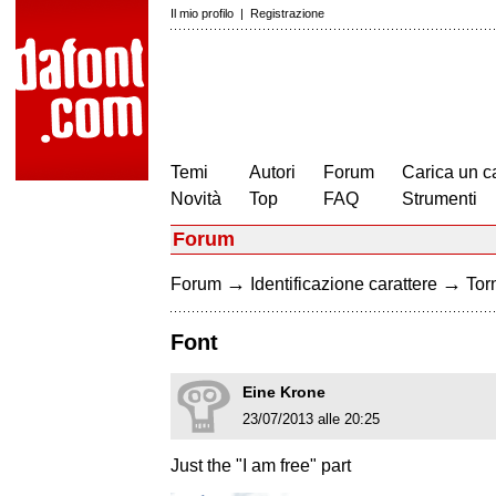
Il mio profilo
|
Registrazione
Temi
Autori
Forum
Carica un c
Novità
Top
FAQ
Strumenti
Forum
→
→
Forum
Identificazione carattere
Torn
Font
Eine Krone
23/07/2013 alle 20:25
Just the "I am free" part