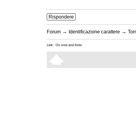
Rispondere
→
→
Forum
Identificazione carattere
Torn
Link:
On snot and fonts