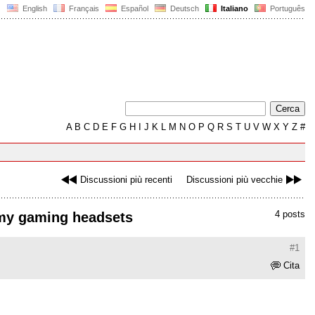
English
Français
Español
Deutsch
Italiano
Português
A
B
C
D
E
F
G
H
I
J
K
L
M
N
O
P
Q
R
S
T
U
V
W
X
Y
Z
#
Discussioni più recenti
Discussioni più vecchie
4 posts
r my gaming headsets
#1
Cita