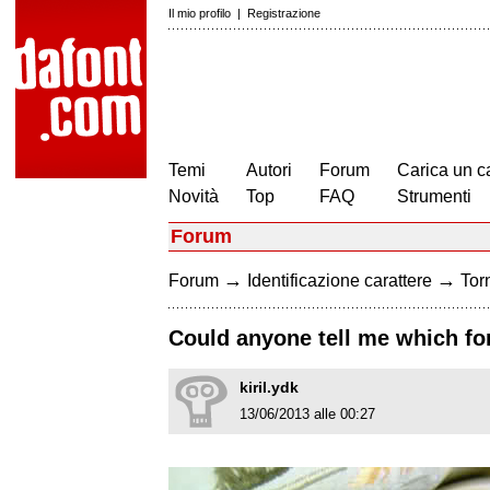
Il mio profilo
|
Registrazione
Temi
Autori
Forum
Carica un c
Novità
Top
FAQ
Strumenti
Forum
→
→
Forum
Identificazione carattere
Torn
Could anyone tell me which fon
kiril.ydk
13/06/2013 alle 00:27