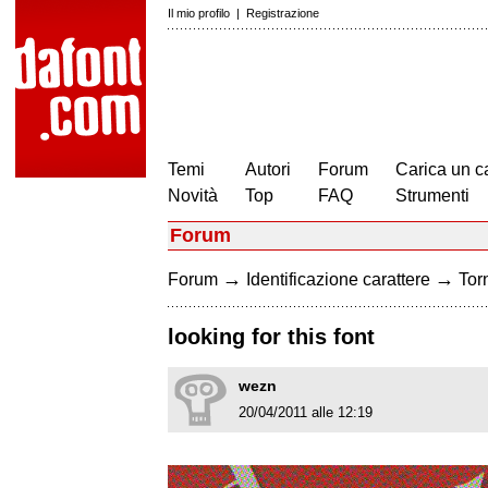
Il mio profilo
|
Registrazione
Temi
Autori
Forum
Carica un c
Novità
Top
FAQ
Strumenti
Forum
→
→
Forum
Identificazione carattere
Torn
looking for this font
wezn
20/04/2011 alle 12:19