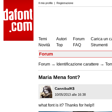
Il mio profilo
|
Registrazione
Temi
Autori
Forum
Carica un c
Novità
Top
FAQ
Strumenti
Forum
→
→
Forum
Identificazione carattere
Torn
Maria Mena font?
CannibalK$
10/05/2013 alle 16:38
what font is it? Thanks for help!!