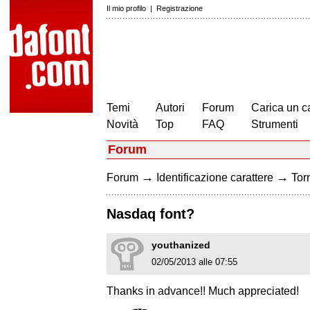
Il mio profilo
|
Registrazione
Temi
Autori
Forum
Carica un c
Novità
Top
FAQ
Strumenti
Forum
→
→
Forum
Identificazione carattere
Torn
Nasdaq font?
youthanized
02/05/2013 alle 07:55
Thanks in advance!! Much appreciated!