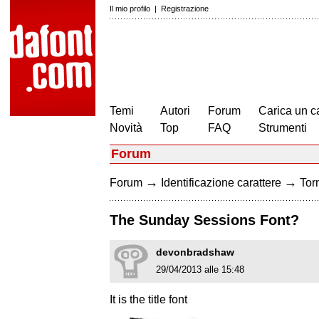
Il mio profilo
|
Registrazione
Temi
Autori
Forum
Carica un c
Novità
Top
FAQ
Strumenti
Forum
→
→
Forum
Identificazione carattere
Torn
The Sunday Sessions Font?
devonbradshaw
29/04/2013 alle 15:48
It is the title font