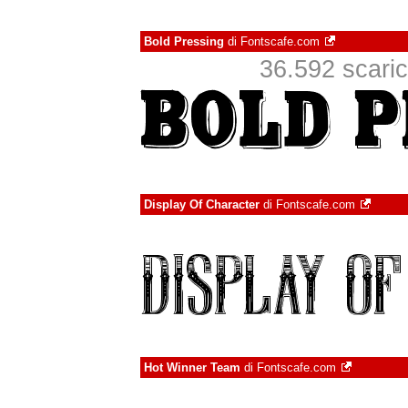
Bold Pressing
di
Fontscafe.com
36.592 scaric
Display Of Character
di
Fontscafe.com
Hot Winner Team
di
Fontscafe.com