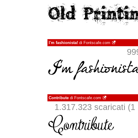
I'm fashionista!
di
Fontscafe.com
999
Contribute
di
Fontscafe.com
1.317.323 scaricati (1 i