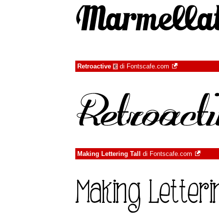
Retroactive
di
Fontscafe.com
€
Making Lettering Tall
di
Fontscafe.com