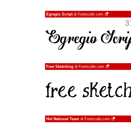
Egregio Script
di
Fontscafe.com
3
Free Sketching
di
Fontscafe.com
Hot National Team
di
Fontscafe.com