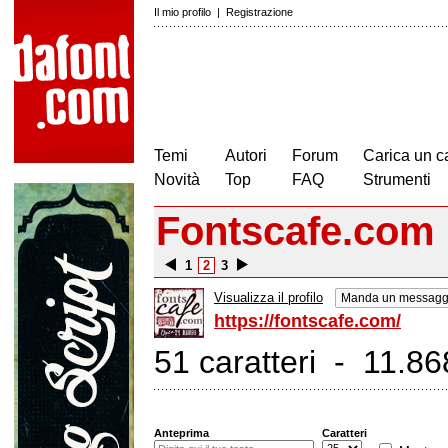
Il mio profilo
|
Registrazione
Temi
Autori
Forum
Carica un c
Novità
Top
FAQ
Strumenti
Fontscafe.com
1
2
3
Visualizza il profilo
Manda un messaggi
https://fontscafe.com/
51 caratteri - 11.868
Anteprima
Caratteri