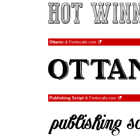
Ottanio
di
Fontscafe.com
Publishing Script
di
Fontscafe.com