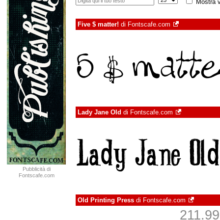
Mostra v
Five $ matter!
di
Fontscafe.com
Lady Jane Old
di
Fontscafe.com
Pubblicità di
Fontscafe.com
Old Printing Press
di
Fontscafe.com
211.999