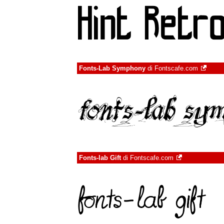
Fonts-Lab Symphony
di
Fontscafe.com
Fonts-lab Gift
di
Fontscafe.com