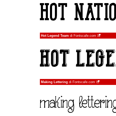
Hot Legend Team
di
Fontscafe.com
Making Lettering
di
Fontscafe.com