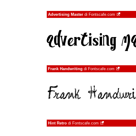
Advertising Master
di
Fontscafe.com
Frank Handwriting
di
Fontscafe.com
Hint Retro
di
Fontscafe.com