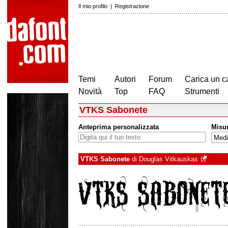
Il mio profilo
|
Registrazione
Temi
Autori
Forum
Carica un c
Novità
Top
FAQ
Strumenti
VTKS Sabonete
Anteprima personalizzata
Misu
VTKS Sabonete
di
Douglas Vitkauskas