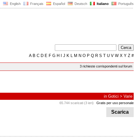
English
Français
Español
Deutsch
Italiano
Português
A
B
C
D
E
F
G
H
I
J
K
L
M
N
O
P
Q
R
S
T
U
V
W
X
Y
Z
#
3 richieste corrispondenti sul forum
in
Gotici
>
Varie
65.744 scaricati (3 ieri)
Gratis per uso personale
Scarica