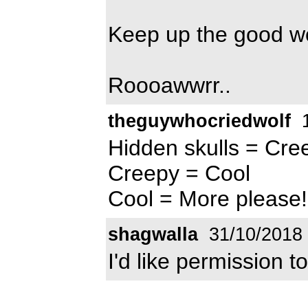
Keep up the good w
Roooawwrr..
theguywhocriedwolf
1
Hidden skulls = Cre
Creepy = Cool
Cool = More please!
shagwalla
31/10/2018
I'd like permission t