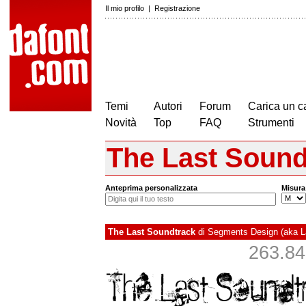
Il mio profilo
|
Registrazione
Temi
Autori
Forum
Carica un c
Novità
Top
FAQ
Strumenti
The Last Sound
Anteprima personalizzata
Misura
The Last Soundtrack
di
Segments Design (aka L
263.847