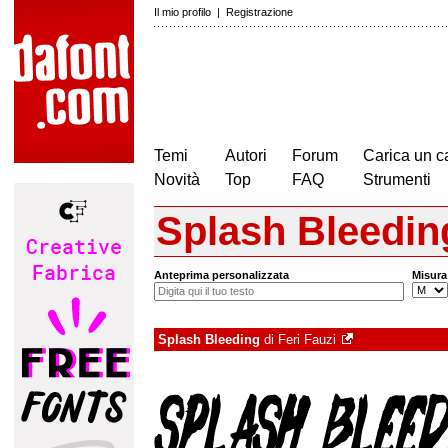
Il mio profilo
|
Registrazione
Temi
Autori
Forum
Carica un c
Novità
Top
FAQ
Strumenti
Splash Bleedin
Anteprima personalizzata
Misura
Splash Bleeding
di
Feri Fauzi