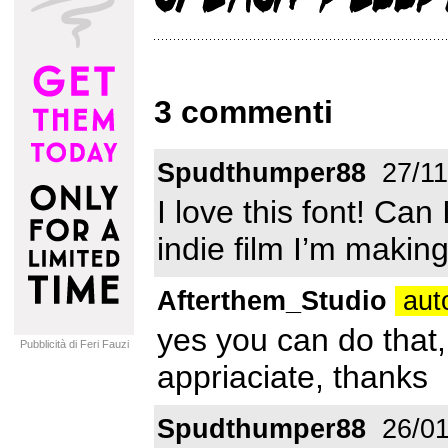
3 commenti
Spudthumper88
27/11
I love this font! Can 
indie film I’m makin
Afterthem_Studio
auto
yes you can do that,
Pubblicità di Feri Fauzi
appriaciate, thanks
Spudthumper88
26/01