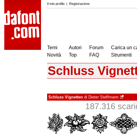
Il mio profilo
|
Registrazione
Temi
Autori
Forum
Carica un c
Novità
Top
FAQ
Strumenti
Schluss Vignet
Schluss Vignetten
di
Dieter Steffmann
187.316 scarica