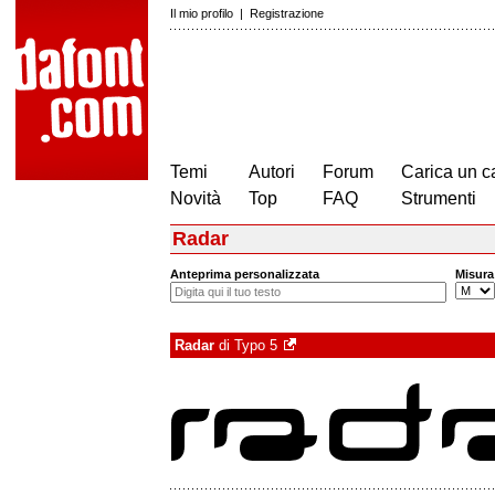
Il mio profilo
|
Registrazione
Temi
Autori
Forum
Carica un c
Novità
Top
FAQ
Strumenti
Radar
Anteprima personalizzata
Misura
Radar
di
Typo 5