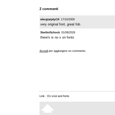
2 commenti
elecgtarplyr14
17/10/2009
very original font, great fob.
SterliniSchock
01/08/2026
there's is no x on fonts
Accedi
per aggiungere un commento.
Link:
On snot and fonts