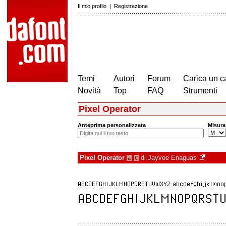
Il mio profilo
|
Registrazione
Temi
Autori
Forum
Carica un c
Novità
Top
FAQ
Strumenti
Pixel Operator
Anteprima personalizzata
Misura
Pixel Operator
di
Jayvee Enaguas
à
€