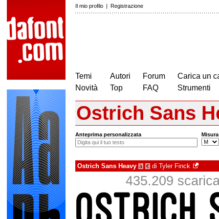
Il mio profilo
|
Registrazione
Temi
Autori
Forum
Carica un c
Novità
Top
FAQ
Strumenti
Ostrich Sans H
Anteprima personalizzata
Misura
Ostrich Sans Heavy
di
Tyler Finck
à
€
435.209 scaricat