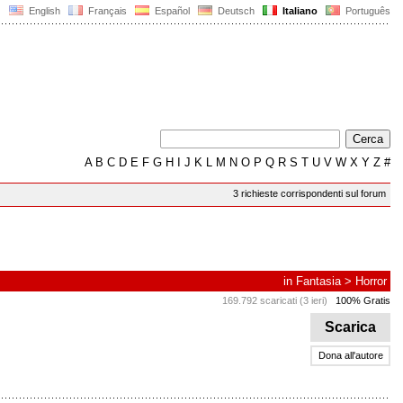
English
Français
Español
Deutsch
Italiano
Português
A
B
C
D
E
F
G
H
I
J
K
L
M
N
O
P
Q
R
S
T
U
V
W
X
Y
Z
#
3 richieste corrispondenti sul forum
in
Fantasia
>
Horror
169.792 scaricati (3 ieri)
100% Gratis
Scarica
Dona all'autore