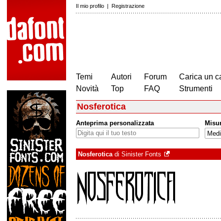
Il mio profilo
|
Registrazione
Temi
Autori
Forum
Carica un c
Novità
Top
FAQ
Strumenti
Nosferotica
Anteprima personalizzata
Misu
Nosferotica
di
Sinister Fonts