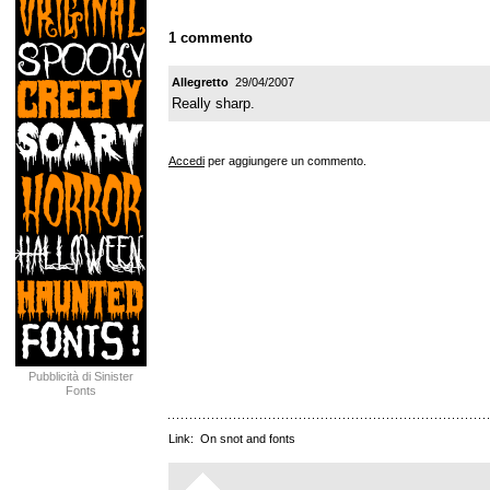
1 commento
Allegretto
29/04/2007
Really sharp.
Accedi
per aggiungere un commento.
Pubblicità di Sinister
Fonts
Link:
On snot and fonts