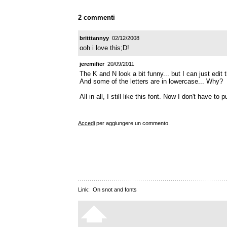
2 commenti
britttannyy
02/12/2008
ooh i love this;D!
jeremifier
20/09/2011
The K and N look a bit funny... but I can just edit t
And some of the letters are in lowercase... Why?
All in all, I still like this font. Now I don't have 
Accedi
per aggiungere un commento.
Link:
On snot and fonts