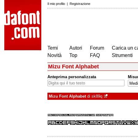
Il mio profilo
|
Registrazione
Temi
Autori
Forum
Carica un c
Novità
Top
FAQ
Strumenti
Mizu Font Alphabet
Anteprima personalizzata
Misu
Mizu Font Alphabet
di
sk89q