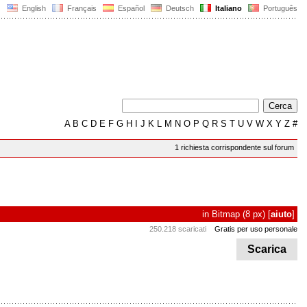
English
Français
Español
Deutsch
Italiano
Português
A
B
C
D
E
F
G
H
I
J
K
L
M
N
O
P
Q
R
S
T
U
V
W
X
Y
Z
#
1 richiesta corrispondente sul forum
in
Bitmap
(8 px)
[
aiuto
]
250.218 scaricati
Gratis per uso personale
Scarica