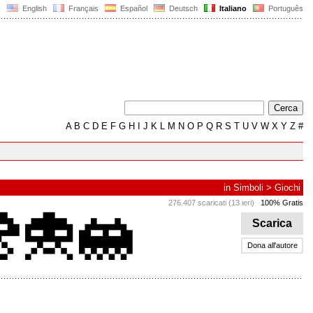
English
Français
Español
Deutsch
Italiano
Português
A
B
C
D
E
F
G
H
I
J
K
L
M
N
O
P
Q
R
S
T
U
V
W
X
Y
Z
#
in
Simboli
>
Giochi
276.407 scaricati (13 ieri)
100% Gratis
Scarica
Dona all'autore