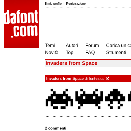
Il mio profilo
|
Registrazione
Temi
Autori
Forum
Carica un c
Novità
Top
FAQ
Strumenti
Invaders from Space
Invaders from Space
di
fontvir.us
2 commenti