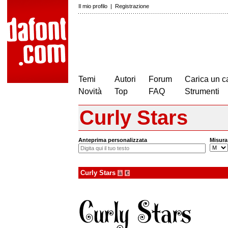
Il mio profilo
|
Registrazione
Temi
Autori
Forum
Carica un c
Novità
Top
FAQ
Strumenti
Curly Stars
Anteprima personalizzata
Misura
Curly Stars
à
€