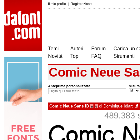
Il mio profilo
|
Registrazione
Temi
Autori
Forum
Carica un c
Novità
Top
FAQ
Strumenti
Comic Neue Sa
Anteprima personalizzata
Misura
Comic Neue Sans ID
di
Dominique Idiart
à
€
489.383 s