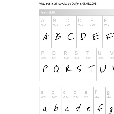
Visto per la prima volta su DaFont: 08/05/2005
festus!.ttf