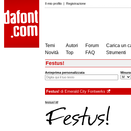
Il mio profilo
|
Registrazione
Temi
Autori
Forum
Carica un c
Novità
Top
FAQ
Strumenti
Festus!
Anteprima personalizzata
Misura
Festus!
di
Emerald City Fontwerks
festus!.ttf