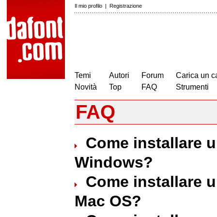
Il mio profilo
|
Registrazione
Temi
Autori
Forum
Carica un c
Novità
Top
FAQ
Strumenti
FAQ
Come installare u
Windows?
Come installare u
Mac OS?