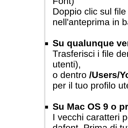
Font)
Doppio clic sul fil
nell'anteprima in 
Su qualunque ver
Trasferisci i file d
utenti),
o dentro
/Users/Y
per il tuo profilo u
Su Mac OS 9 o pr
I vecchi caratteri
dafont. Prima di tu