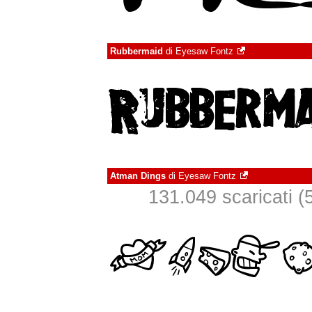
Rubbermaid
di
Eyesaw Fontz
Atman Dings
di
Eyesaw Fontz
131.049 scaricati (5