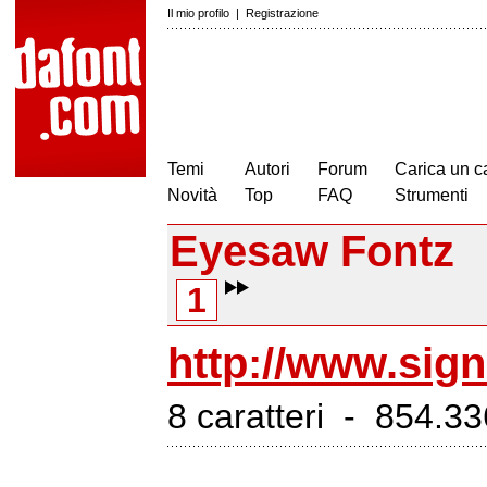
Il mio profilo
|
Registrazione
Temi
Autori
Forum
Carica un c
Novità
Top
FAQ
Strumenti
Eyesaw Fontz
1
http://www.sig
8 caratteri - 854.336