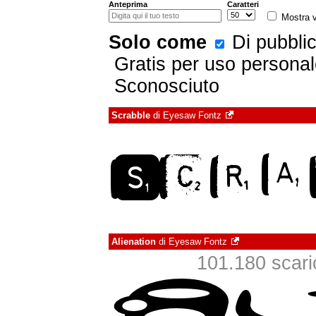
Anteprima
Caratteri
Mostra v
Solo come
Di pubbli
Gratis per uso persona
Sconosciuto
Scrabble
di
Eyesaw Fontz
Alienation
di
Eyesaw Fontz
101.180 scarica