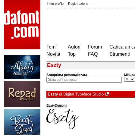
Il mio profilo
|
Registrazione
Temi
Autori
Forum
Carica un c
Novità
Top
FAQ
Strumenti
Eszty
Anteprima personalizzata
Misura
Eszty
di
Digital Typeface Studio
EsztyDemo.ttf