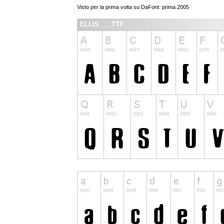
Visto per la prima volta su DaFont: prima 2005
ELLIS___.TTF