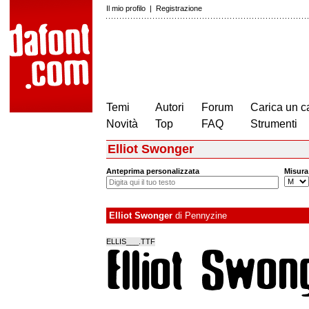
Il mio profilo
|
Registrazione
Temi
Autori
Forum
Carica un c
Novità
Top
FAQ
Strumenti
Elliot Swonger
Anteprima personalizzata
Misura
Elliot Swonger
di
Pennyzine
ELLIS___.TTF