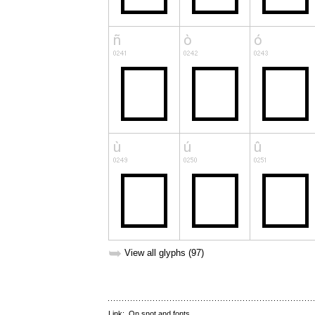
➥
View all glyphs (97)
Link:
On snot and fonts