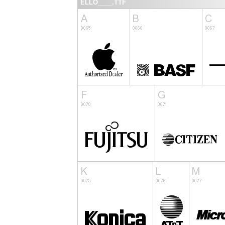
ELLO____.TTF