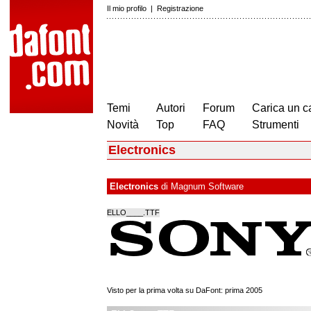
Il mio profilo
|
Registrazione
Temi
Autori
Forum
Carica un c
Novità
Top
FAQ
Strumenti
Electronics
Electronics
di
Magnum Software
ELLO____.TTF
Visto per la prima volta su DaFont: prima 2005