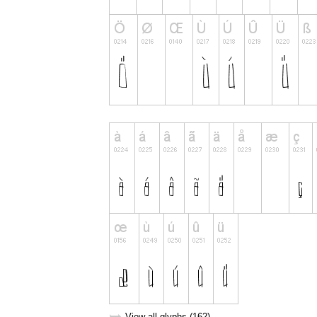
View all glyphs (162)