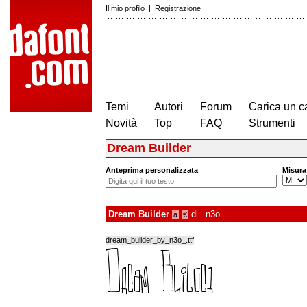
Il mio profilo
|
Registrazione
Temi
Autori
Forum
Carica un c
Novità
Top
FAQ
Strumenti
Dream Builder
Anteprima personalizzata
Misura
Dream Builder
di
_n3o_
à
€
dream_builder_by_n3o_.ttf