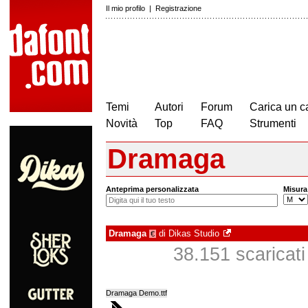
Il mio profilo
|
Registrazione
Temi
Autori
Forum
Carica un c
Novità
Top
FAQ
Strumenti
Dramaga
Anteprima personalizzata
Misura
Dramaga
di
Dikas Studio
€
38.151 scaricati 
Dramaga Demo.ttf