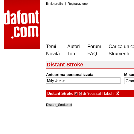
Il mio profilo
|
Registrazione
Temi
Autori
Forum
Carica un c
Novità
Top
FAQ
Strumenti
Distant Stroke
Anteprima personalizzata
Misu
Distant Stroke
di
Youssef Habchi
à
€
Distant_Stroke.otf