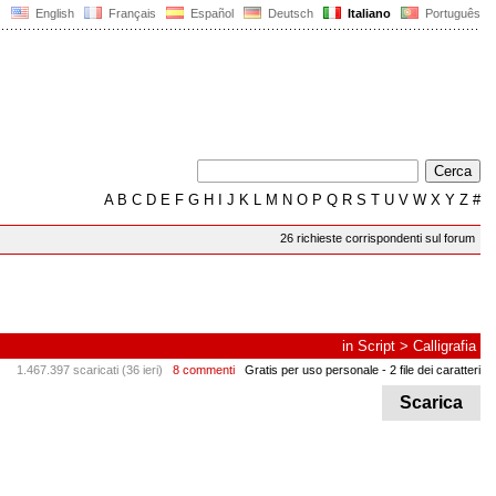
English
Français
Español
Deutsch
Italiano
Português
A
B
C
D
E
F
G
H
I
J
K
L
M
N
O
P
Q
R
S
T
U
V
W
X
Y
Z
#
26 richieste corrispondenti sul forum
in
Script
>
Calligrafia
1.467.397 scaricati (36 ieri)
8 commenti
Gratis per uso personale
- 2 file dei caratteri
Scarica