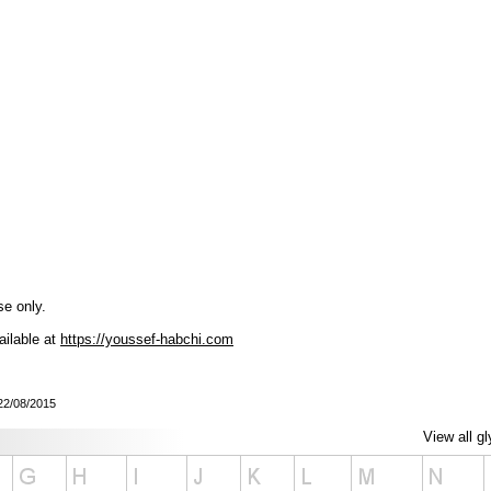
se only.
ailable at
https://youssef-habchi.com
 22/08/2015
View all g