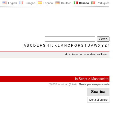
English
Français
Español
Deutsch
Italiano
Português
A
B
C
D
E
F
G
H
I
J
K
L
M
N
O
P
Q
R
S
T
U
V
W
X
Y
Z
#
4 richieste corrispondenti sul forum
in
Script
>
Manoscritto
69.852 scaricati (1 ieri)
Gratis per uso personale
Scarica
Dona all'autore