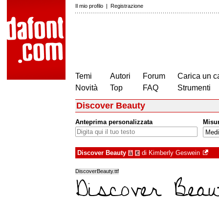
Il mio profilo
|
Registrazione
Temi
Autori
Forum
Carica un c
Novità
Top
FAQ
Strumenti
Discover Beauty
Anteprima personalizzata
Misu
Discover Beauty
di
Kimberly Geswein
à
€
DiscoverBeauty.ttf