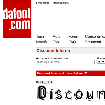
Il mio profilo
|
Registrazione
Temi
Autori
Forum
Carica un c
Novità
Top
FAQ
Strumenti
Discount Inferno
Anteprima personalizzata
Misura
Discount Inferno
di
Dave Kellam
DISCI___.TTF