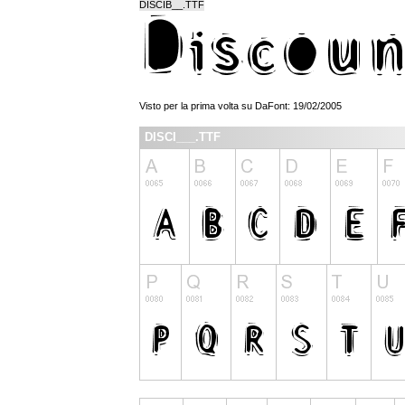
DISCIB__.TTF
Visto per la prima volta su DaFont: 19/02/2005
DISCI___.TTF