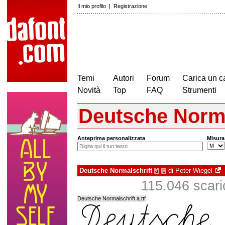
Il mio profilo
|
Registrazione
Temi
Autori
Forum
Carica un c
Novità
Top
FAQ
Strumenti
Deutsche Norma
Anteprima personalizzata
Misura
Deutsche Normalschrift
di
Peter Wiegel
à
€
115.046 scaric
Deutsche Normalschrift a.ttf