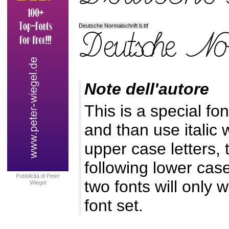
Deutsche Normalschrift b.ttf
Note dell'autore
This is a special fon
and than use italic 
upper case letters,
following lower case 
Pubblicità di Peter
two fonts will only 
Wiegel
font set.