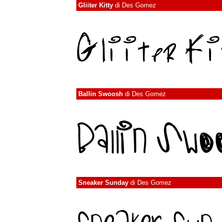
Gliiter Kitty
di
Des Gomez
Ballin Swoosh
di
Des Gomez
Sneaker Sunday
di
Des Gomez