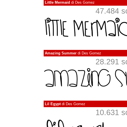
Little Mermaid
di
Des Gomez
47.484 sca
Amazing Summer
di
Des Gomez
28.291 sca
Lil Egypt
di
Des Gomez
10.631 sca