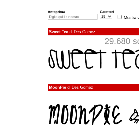
Anteprima
Caratteri
Mostra v
Sweet Tea
di
Des Gomez
29.680 sca
MoonPie
di
Des Gomez