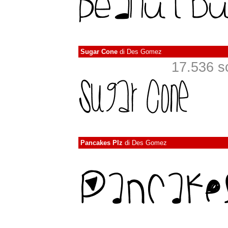
Sugar Cone
di
Des Gomez
17.536 sca
Pancakes Plz
di
Des Gomez