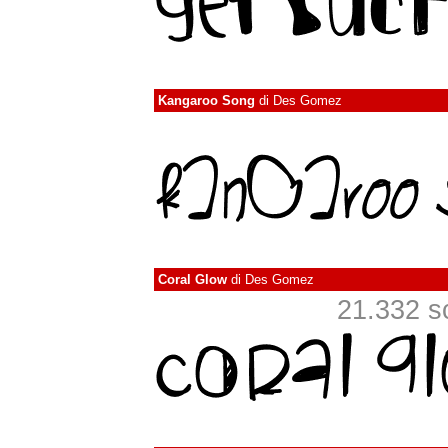
Kangaroo Song
di
Des Gomez
Coral Glow
di
Des Gomez
21.332 sca