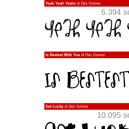
Yeah Yeah Yeahs
di
Des Gomez
6.394 sc
Is Bestest With You
di
Des Gomez
Get Lucky
di
Des Gomez
10.095 sca