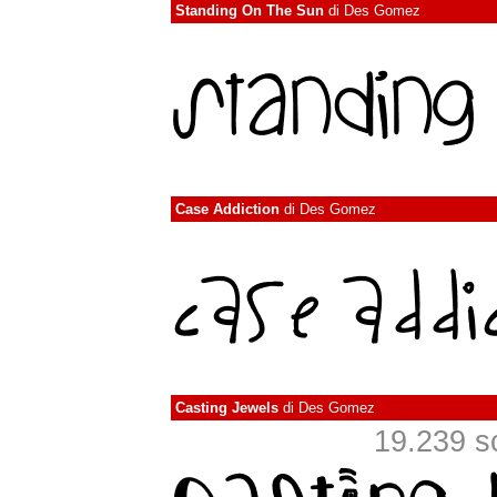
Standing On The Sun
di
Des Gomez
Case Addiction
di
Des Gomez
Casting Jewels
di
Des Gomez
19.239 sca