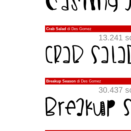
Crab Salad
di
Des Gomez
13.241 sca
Breakup Season
di
Des Gomez
30.437 sca