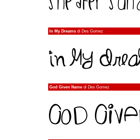
In My Dreams
di
Des Gomez
God Given Name
di
Des Gomez