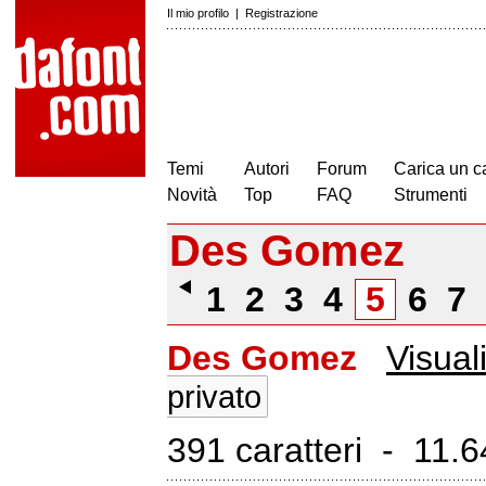
Il mio profilo
|
Registrazione
Temi
Autori
Forum
Carica un c
Novità
Top
FAQ
Strumenti
Des Gomez
1
2
3
4
5
6
7
Des Gomez
Visuali
privato
391 caratteri - 11.64