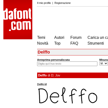
Il mio profilo
|
Registrazione
Temi
Autori
Forum
Carica un c
Novità
Top
FAQ
Strumenti
Delffo
Anteprima personalizzata
Misura
Delffo
di
D; Jov
Delffo.ttf