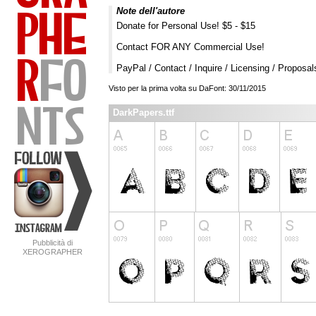
Note dell'autore
Donate for Personal Use! $5 - $15
Contact FOR ANY Commercial Use!
PayPal / Contact / Inquire / Licensing / Proposa
Visto per la prima volta su DaFont: 30/11/2015
DarkPapers.ttf
Pubblicità di
XEROGRAPHER
FONTS