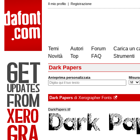
Il mio profilo
|
Registrazione
Temi
Autori
Forum
Carica un c
Novità
Top
FAQ
Strumenti
Dark Papers
Anteprima personalizzata
Misura
Dark Papers
di
Xerographer Fonts
DarkPapers.ttf