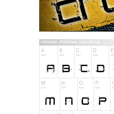
CRUSHED ¸ PERSONAL USE ONLY.ttf