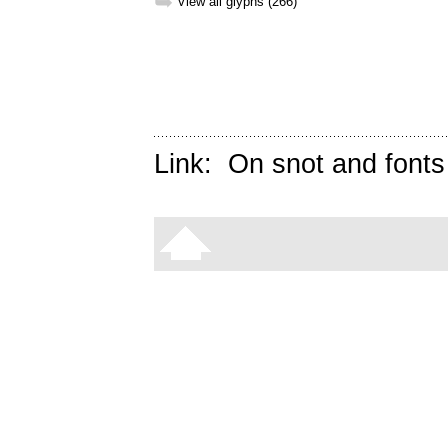
➥
View all glyphs (266)
Link:
On snot and fonts