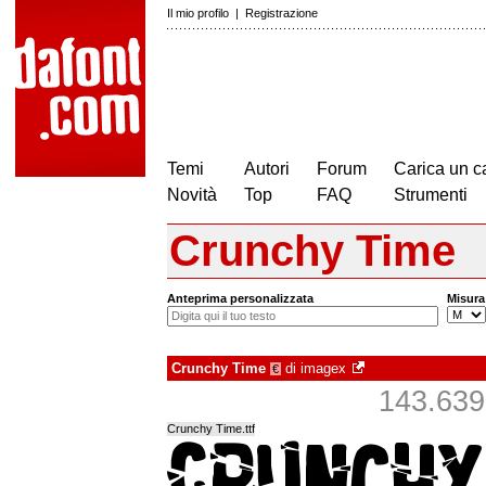
Il mio profilo
|
Registrazione
Temi
Autori
Forum
Carica un c
Novità
Top
FAQ
Strumenti
Crunchy Time
Anteprima personalizzata
Misura
Crunchy Time
di
imagex
€
143.639 
Crunchy Time.ttf