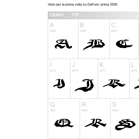
Visto per la prima volta su DaFont: prima 2005
CRAPG___.TTF