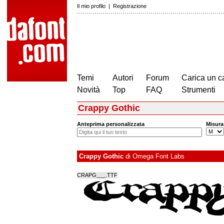
Il mio profilo
|
Registrazione
Temi
Autori
Forum
Carica un c
Novità
Top
FAQ
Strumenti
Crappy Gothic
Anteprima personalizzata
Misura
Crappy Gothic
di
Omega Font Labs
CRAPG___.TTF