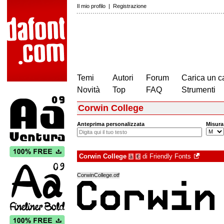
Il mio profilo
|
Registrazione
Temi
Autori
Forum
Carica un c
Novità
Top
FAQ
Strumenti
Corwin College
Anteprima personalizzata
Misura
Corwin College
di
Friendly Fonts
à
€
CorwinCollege.otf