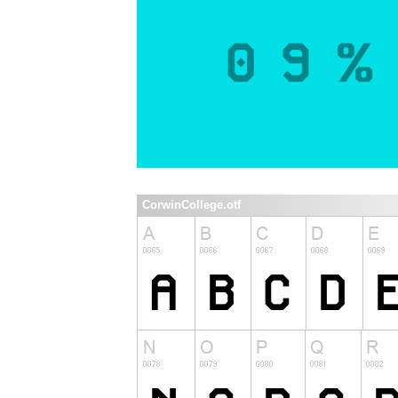
CorwinCollege.otf