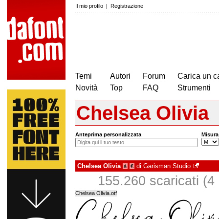
Il mio profilo
|
Registrazione
Temi
Autori
Forum
Carica un c
Novità
Top
FAQ
Strumenti
Chelsea Olivia
Anteprima personalizzata
Misura
Chelsea Olivia
di
Garisman Studio
à
€
155.260 scaricati (4 i
Chelsea Olivia.otf