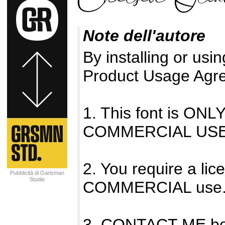
Note dell'autore
By installing or usin
Product Usage Agr
1. This font is O
COMMERCIAL USE
2. You require a l
Pubblicità di Garisman
Studio
COMMERCIAL use
3. CONTACT ME bef