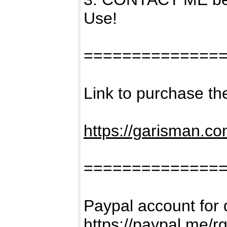
Use!
==============
Link to purchase th
https://garisman.co
==============
Paypal account for 
https://paypal.me/r