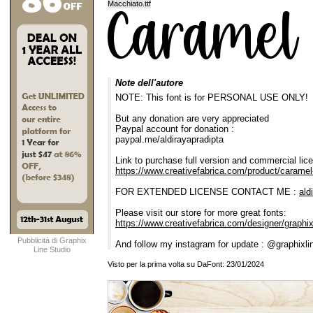
Macchiato.ttf
Note dell'autore
NOTE: This font is for PERSONAL USE ONLY!
But any donation are very appreciated
Paypal account for donation :
paypal.me/aldirayapradipta
Link to purchase full version and commercial lic
https://www.creativefabrica.com/product/caramel
FOR EXTENDED LICENSE CONTACT ME :
ald
Please visit our store for more great fonts:
https://www.creativefabrica.com/designer/graphix
Pubblicità di Graphix
And follow my instagram for update : @graphixli
Line Studio
Visto per la prima volta su DaFont: 23/01/2024