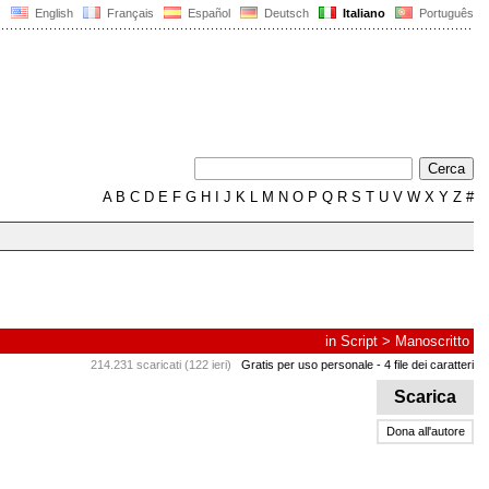
English
Français
Español
Deutsch
Italiano
Português
A
B
C
D
E
F
G
H
I
J
K
L
M
N
O
P
Q
R
S
T
U
V
W
X
Y
Z
#
in
Script
>
Manoscritto
214.231 scaricati (122 ieri)
Gratis per uso personale
- 4 file dei caratteri
Scarica
Dona all'autore