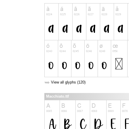
➥
View all glyphs (120)
Macchiato.ttf