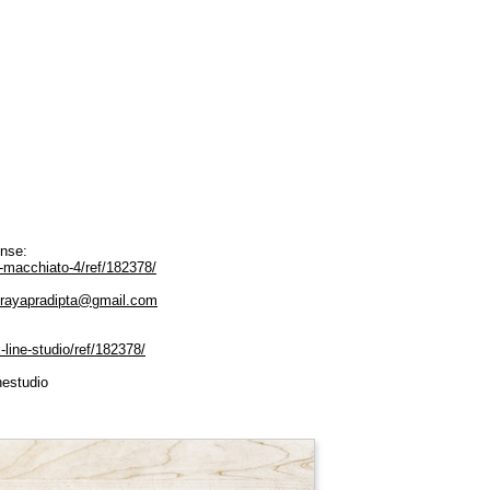
ense:
-macchiato-4/ref/182378/
irayapradipta@gmail.com
-line-studio/ref/182378/
nestudio