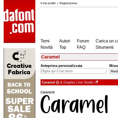
Il mio profilo
|
Registrazione
Temi
Autori
Forum
Carica un c
Novità
Top
FAQ
Strumenti
Caramel
Anteprima personalizzata
Misu
Caramel
di
Graphix Line Studio
€
Caramel.ttf