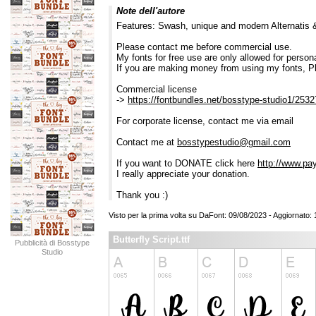
Note dell'autore
Features: Swash, unique and modern Alternatis &
Please contact me before commercial use.
My fonts for free use are only allowed for persona
If you are making money from using my fonts, P
Commercial license
->
https://fontbundles.net/bosstype-studio1/25327
For corporate license, contact me via email
Contact me at
bosstypestudio@gmail.com
If you want to DONATE click here
http://www.pa
I really appreciate your donation.
Thank you :)
Visto per la prima volta su DaFont: 09/08/2023 - Aggiornato:
Butterfly Script.ttf
Pubblicità di Bosstype
Studio