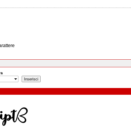
arattere
ra