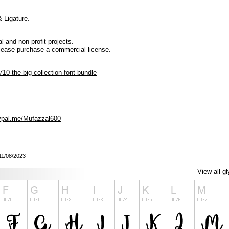
 Ligature.
l and non-profit projects.
lease purchase a commercial license.
10-the-big-collection-font-bundle
ypal.me/Mufazzal600
 11/08/2023
View all g