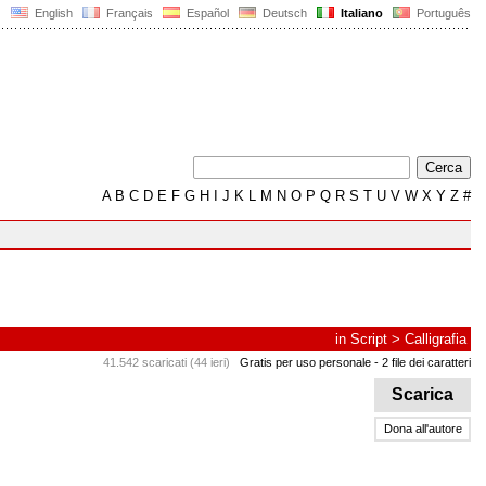
English
Français
Español
Deutsch
Italiano
Português
A
B
C
D
E
F
G
H
I
J
K
L
M
N
O
P
Q
R
S
T
U
V
W
X
Y
Z
#
in
Script
>
Calligrafia
41.542 scaricati (44 ieri)
Gratis per uso personale
- 2 file dei caratteri
Scarica
Dona all'autore