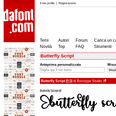
Il mio profilo
|
Registrazione
Temi
Autori
Forum
Carica un c
Novità
Top
FAQ
Strumenti
Butterfly Script
Anteprima personalizzata
Misu
Butterfly Script
di
Bosstype Studio
à
€
Butterfly Script.ttf