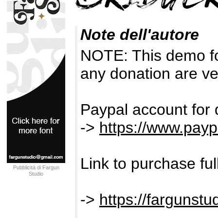
Note dell'autore
NOTE: This demo f
any donation are ve
Paypal account for 
->
https://www.payp
Link to purchase fu
Pubblicità di Fargun
Studio
->
https://fargunst