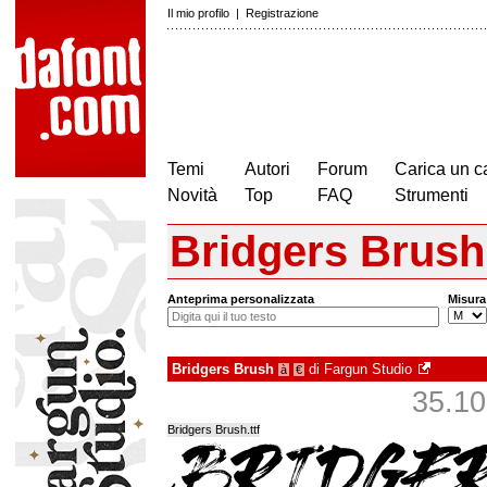
Il mio profilo
|
Registrazione
Temi
Autori
Forum
Carica un c
Novità
Top
FAQ
Strumenti
Bridgers Brush
Anteprima personalizzata
Misura
Bridgers Brush
di
Fargun Studio
à
€
35.101
Bridgers Brush.ttf