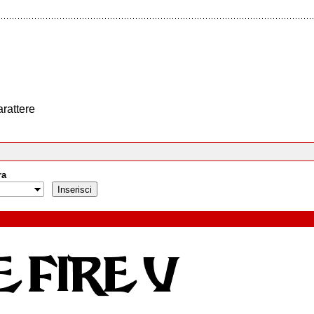
arattere
ra