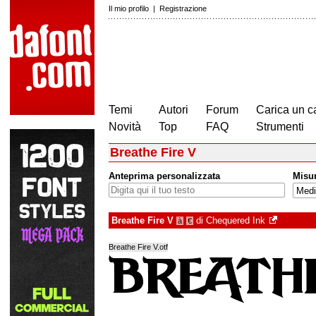
Il mio profilo
|
Registrazione
Temi
Autori
Forum
Carica un c
Novità
Top
FAQ
Strumenti
Breathe Fire V
Anteprima personalizzata
Misu
Breathe Fire V
di
Chequered Ink
à
€
Breathe Fire V.otf