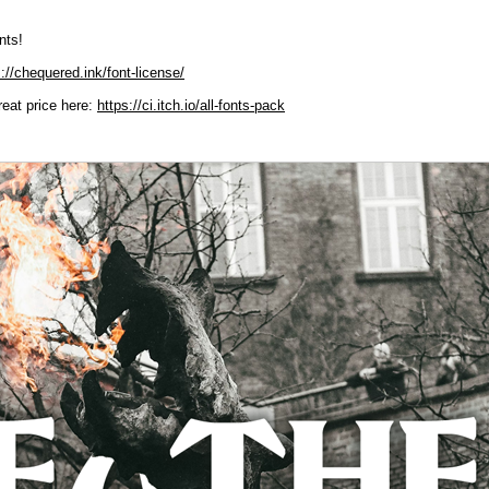
nts!
s://chequered.ink/font-license/
reat price here:
https://ci.itch.io/all-fonts-pack