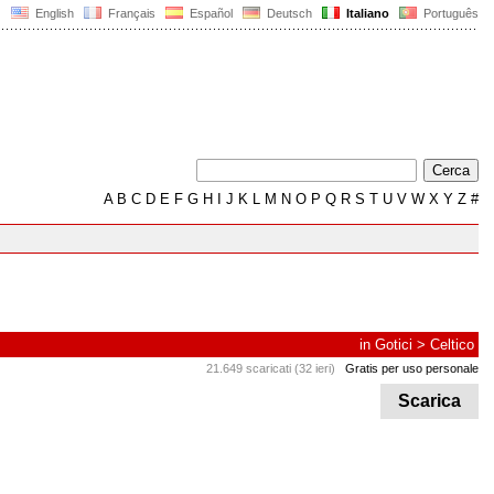
English
Français
Español
Deutsch
Italiano
Português
A
B
C
D
E
F
G
H
I
J
K
L
M
N
O
P
Q
R
S
T
U
V
W
X
Y
Z
#
in
Gotici
>
Celtico
21.649 scaricati (32 ieri)
Gratis per uso personale
Scarica