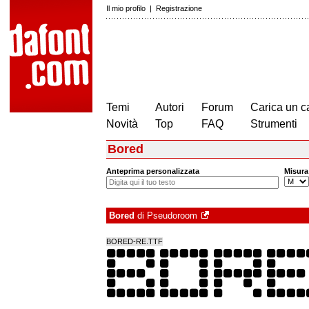
Il mio profilo
|
Registrazione
Temi
Autori
Forum
Carica un c
Novità
Top
FAQ
Strumenti
Bored
Anteprima personalizzata
Misura
Bored
di
Pseudoroom
BORED-RE.TTF