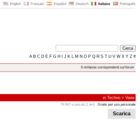
English
Français
Español
Deutsch
Italiano
Português
A
B
C
D
E
F
G
H
I
J
K
L
M
N
O
P
Q
R
S
T
U
V
W
X
Y
Z
#
6 richieste corrispondenti sul forum
in
Techno
>
Varie
79.997 scaricati (1 ieri)
Gratis per uso personale
Scarica