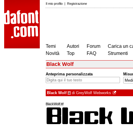
Il mio profilo
|
Registrazione
Temi
Autori
Forum
Carica un c
Novità
Top
FAQ
Strumenti
Black Wolf
Anteprima personalizzata
Misu
Black Wolf
di
GreyWolf Webworks
à
BlackWolf.ttf