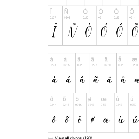
➥
View all glyphs (190)