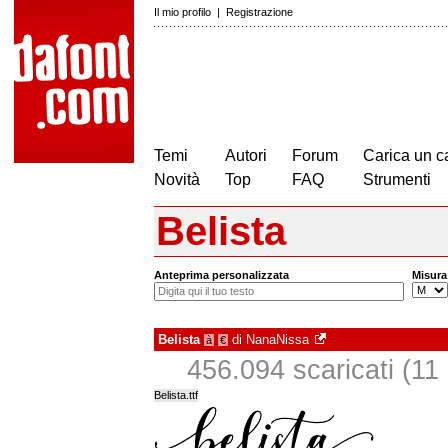
Il mio profilo
|
Registrazione
Temi
Autori
Forum
Carica un c
Novità
Top
FAQ
Strumenti
Belista
Anteprima personalizzata
Misura
Belista
di
NanaNissa
à
€
456.094 scaricati (11 i
Belista.ttf